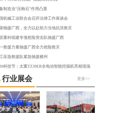
备制造业“压舱石”作用凸显
国机械工业联合会召开法律工作座谈会
柴驰援广西，全力以赴助力当地抗洪救灾
联重科组建专项抢险突击队驰援广西
一救援力量驰援广西全力抢险救灾
工应急救援队紧急驰援横州
026科技节：太重TZ39ER全电动智能挖掘机亮相现场
行业展会
更多>>