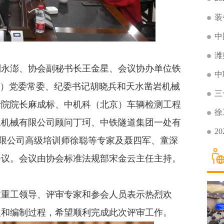
装
中
潍
永澎、协会副秘书长王金星、会议协办单位铁
中
”）党委常委、纪委书记胡晓兵和天水凿岩机械
三
计院院长麻成标、中机科（北京）车辆检测工程
徐
工机械有限公司顾问丁珂、中铁隧道集团一处有
2
有限公司高级培训师徐聪等专家及聂四军、童深
会议。会议由协会标准法规部宋金云主任主持。
重工领导、评审专家和参会人员表示热烈欢
义和编制过程，希望顺利完成此次评审工作。