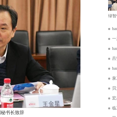
b
一
b
吕
b
泉
贝
宏
临
秘书长致辞