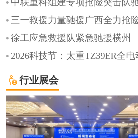
中联重科组建专项抢险突击队
三一救援力量驰援广西全力抢
徐工应急救援队紧急驰援横州
2026科技节：太重TZ39ER
行业展会