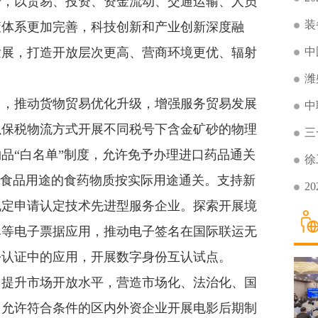
升，以贸易、投资、资金流动、交通运输、人员
装
策体系更加完善，科技创新和产业创新深度融
中
发展，打造开放层次更高、营商环境更优、辐射
潍
，推动货物贸易优化升级，增强服务贸易发展
中
以保税物流方式开展不同税号下含金矿砂的物理
三
品“白名单”制度，允许免予办理进口药品通关
徐
许食品用途的食药物质按实际用途通关。支持新
2
规定申请认定技术先进型服务企业。探索开展境
单等电子票据应用，推动电子签名在国际联运无
份认证中的应用，开展数字身份互认试点。
提升市场开放水平，营造市场化、法治化、国
。允许符合条件的区内外资企业开展电影后期制