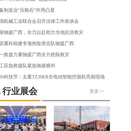
备制造业“压舱石”作用凸显
国机械工业联合会召开法律工作座谈会
柴驰援广西，全力以赴助力当地抗洪救灾
联重科组建专项抢险突击队驰援广西
一救援力量驰援广西全力抢险救灾
工应急救援队紧急驰援横州
026科技节：太重TZ39ER全电动智能挖掘机亮相现场
行业展会
更多>>