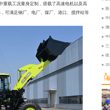
专为中重载工况量身定制，搭载了高速电机以及高
装
劲，可满足钢厂、电厂、煤厂、港口、搅拌站等
中
潍
中
三
徐
2