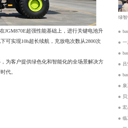
源在JGM870E超强性能基础上，进行关键电池升
b
可实现10h超长续航，充放电次数从2800次
一
b
心，为客户提供绿色化和智能化的全场景解决方
吕
新时代。
b
泉
贝
宏
临