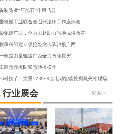
备制造业“压舱石”作用凸显
国机械工业联合会召开法律工作座谈会
柴驰援广西，全力以赴助力当地抗洪救灾
联重科组建专项抢险突击队驰援广西
一救援力量驰援广西全力抢险救灾
工应急救援队紧急驰援横州
026科技节：太重TZ39ER全电动智能挖掘机亮相现场
行业展会
更多>>