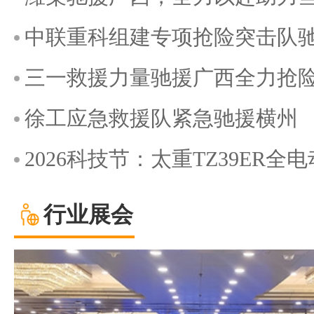
中联重科组建专项抢险突击队
三一救援力量驰援广西全力抢
徐工应急救援队紧急驰援横州
2026科技节：太重TZ39ER
行业展会