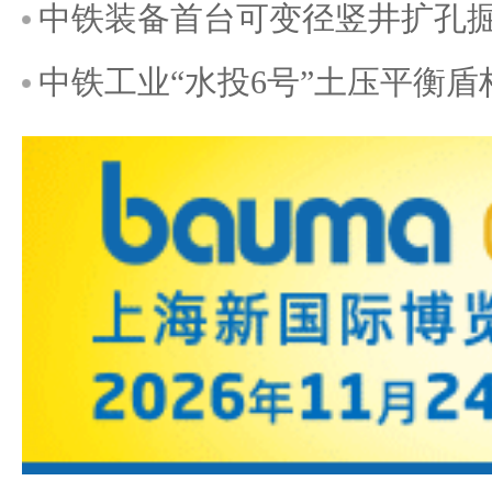
中铁装备首台可变径竖井扩孔掘
中铁工业“水投6号”土压平衡