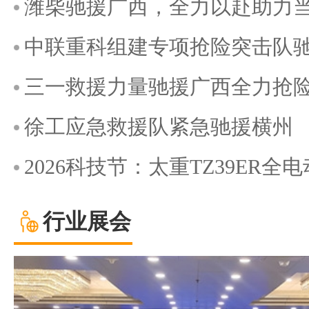
潍柴驰援广西，全力以赴助力
中联重科组建专项抢险突击队
三一救援力量驰援广西全力抢
徐工应急救援队紧急驰援横州
2026科技节：太重TZ39ER
行业展会