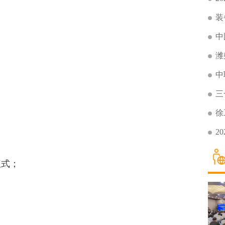
装
中
司
司
潍
中
三
徐
2
式；
；