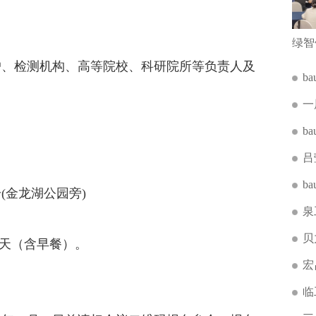
、检测机构、高等院校、科研院所等负责人及
b
一
b
吕
b
金龙湖公园旁)
泉
贝
天（含早餐）。
宏
临