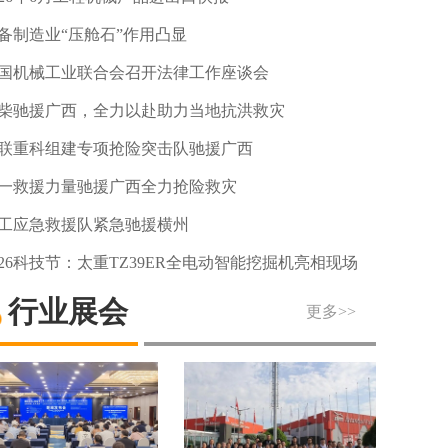
备制造业“压舱石”作用凸显
国机械工业联合会召开法律工作座谈会
柴驰援广西，全力以赴助力当地抗洪救灾
联重科组建专项抢险突击队驰援广西
一救援力量驰援广西全力抢险救灾
工应急救援队紧急驰援横州
026科技节：太重TZ39ER全电动智能挖掘机亮相现场
行业展会
更多>>