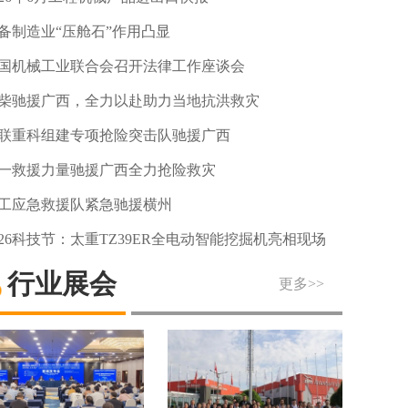
备制造业“压舱石”作用凸显
国机械工业联合会召开法律工作座谈会
柴驰援广西，全力以赴助力当地抗洪救灾
联重科组建专项抢险突击队驰援广西
一救援力量驰援广西全力抢险救灾
工应急救援队紧急驰援横州
026科技节：太重TZ39ER全电动智能挖掘机亮相现场
行业展会
更多>>