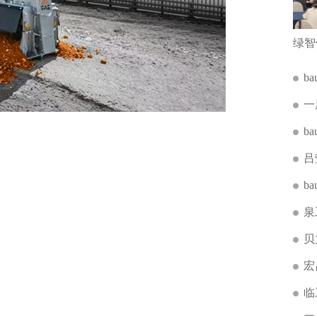
b
一
b
吕
b
泉
贝
宏
临