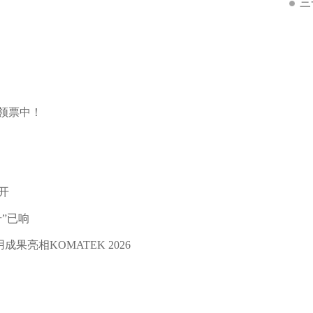
三
费领票中！
召开
号”已响
亮相KOMATEK 2026