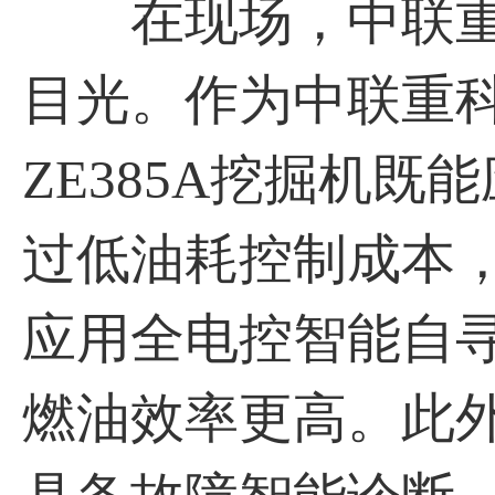
在现场，中联重科
目光。作为中联重
ZE385A挖掘机
过低油耗控制成本
应用全电控智能自
燃油效率更高。此