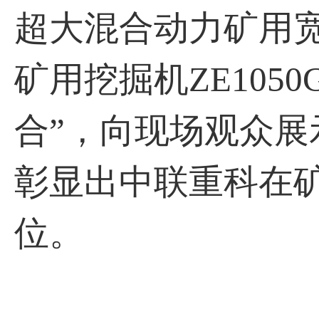
超大混合动力矿用宽
矿用挖掘机ZE105
合”，向现场观众
彰显出中联重科在
位。