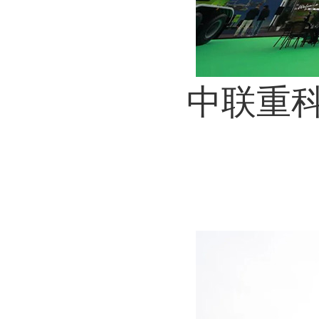
中联重科现