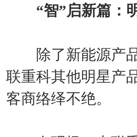
“智”启新篇：
除了新能源产品
联重科其他明星产
客商络绎不绝。