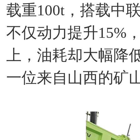
载重100t，搭载中
不仅动力提升15%
上，油耗却大幅降低
一位来自山西的矿