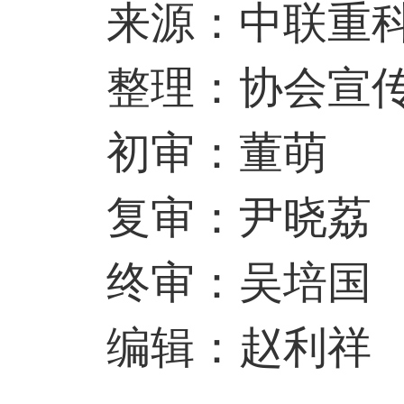
来源：中联重
整理：协会宣传
初审：董萌
复审：尹晓荔
终审：吴培国
编辑：赵利祥