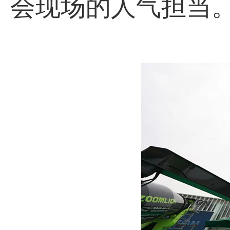
会现场的人气担当