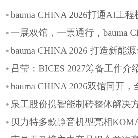
bauma CHINA 2026打通A
一展双馆，一票通行，bauma C
bauma CHINA 2026 打造
吕莹：BICES 2027筹备工作介
bauma CHINA 2026双馆
泉工股份携智能制砖整体解决方案
贝力特多款静音机型亮相KOMATE