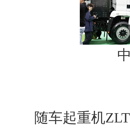
中联
随车起重机ZLT3