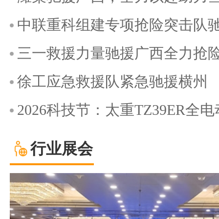
中联重科组建专项抢险突击队
三一救援力量驰援广西全力抢
徐工应急救援队紧急驰援横州
2026科技节：太重TZ39ER
行业展会