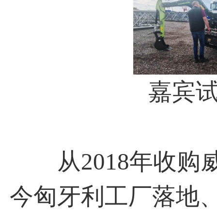
嘉宾试乘
从2018年收购
今匈牙利工厂落地