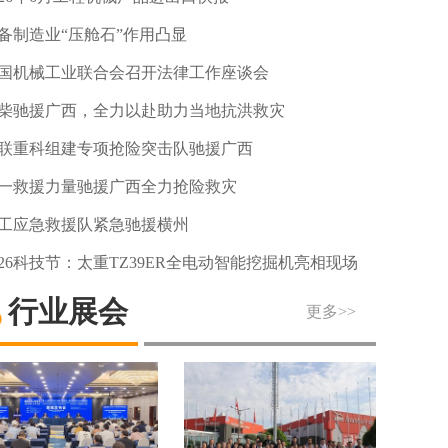
备制造业“压舱石”作用凸显
国机械工业联合会召开法律工作座谈会
柴驰援广西，全力以赴助力当地抗洪救灾
联重科组建专项抢险突击队驰援广西
一救援力量驰援广西全力抢险救灾
工应急救援队紧急驰援横州
026科技节：太重TZ39ER全电动智能挖掘机亮相现场
行业展会
更多>>