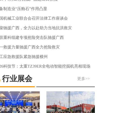
备制造业“压舱石”作用凸显
国机械工业联合会召开法律工作座谈会
柴驰援广西，全力以赴助力当地抗洪救灾
联重科组建专项抢险突击队驰援广西
一救援力量驰援广西全力抢险救灾
工应急救援队紧急驰援横州
026科技节：太重TZ39ER全电动智能挖掘机亮相现场
行业展会
更多>>