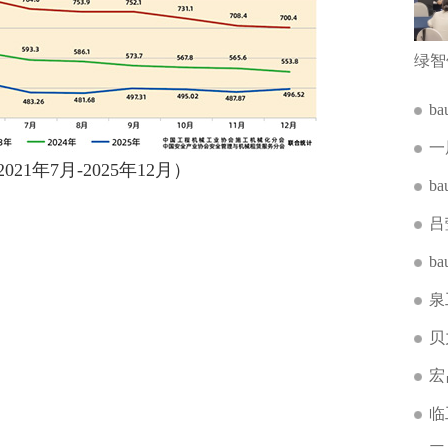
b
一
年7月-2025年12月）
b
吕
b
泉
贝
宏
临