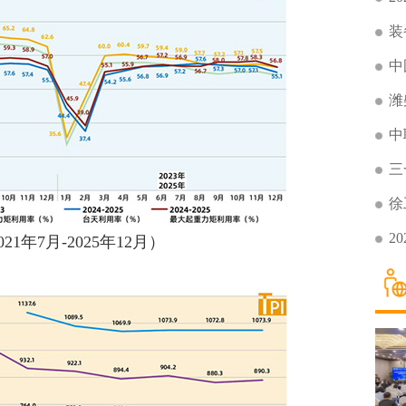
装
中
潍
中
三
徐
2
年7月-2025年12月）