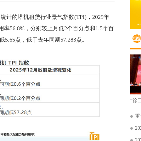
塔机租赁行业景气指数(TPI)，2025年
用率56.8%，分别较上月低2个百分点和1.5个百
5.65点，低于去年同期57.283点。
重
2
2