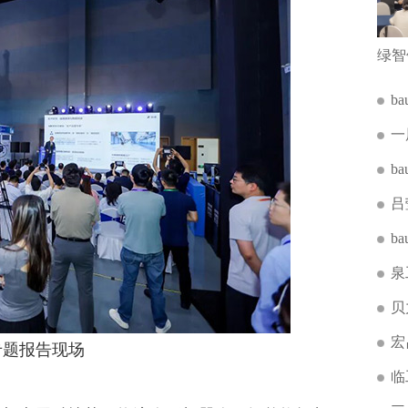
b
一
b
吕
b
泉
贝
宏
题报告现场
临