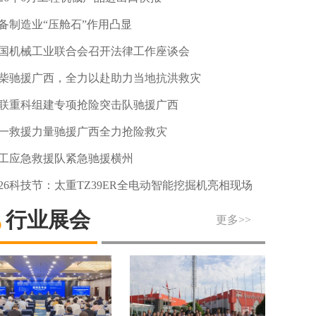
备制造业“压舱石”作用凸显
国机械工业联合会召开法律工作座谈会
柴驰援广西，全力以赴助力当地抗洪救灾
联重科组建专项抢险突击队驰援广西
一救援力量驰援广西全力抢险救灾
工应急救援队紧急驰援横州
026科技节：太重TZ39ER全电动智能挖掘机亮相现场
行业展会
更多>>