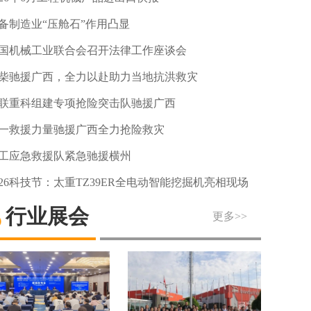
备制造业“压舱石”作用凸显
国机械工业联合会召开法律工作座谈会
柴驰援广西，全力以赴助力当地抗洪救灾
联重科组建专项抢险突击队驰援广西
一救援力量驰援广西全力抢险救灾
工应急救援队紧急驰援横州
026科技节：太重TZ39ER全电动智能挖掘机亮相现场
行业展会
更多>>