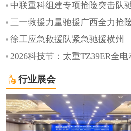
中联重科组建专项抢险突击队
三一救援力量驰援广西全力抢
徐工应急救援队紧急驰援横州
2026科技节：太重TZ39ER
行业展会