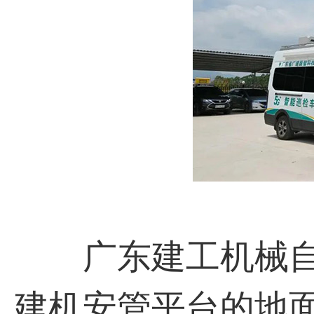
⼴东建⼯机械自主
建机安管平台的地