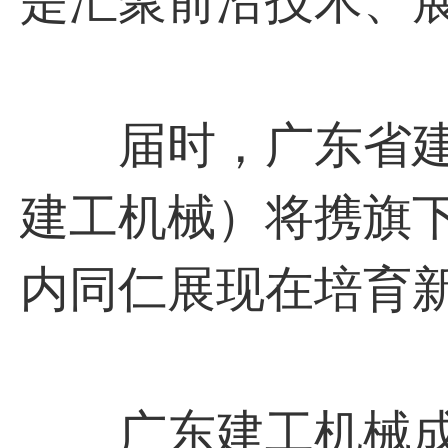
是汇聚前沿技术、
届时，⼴东省建
建⼯机械）将携旗
内同仁展现在培育
⼴东建⼯机械成⽴于