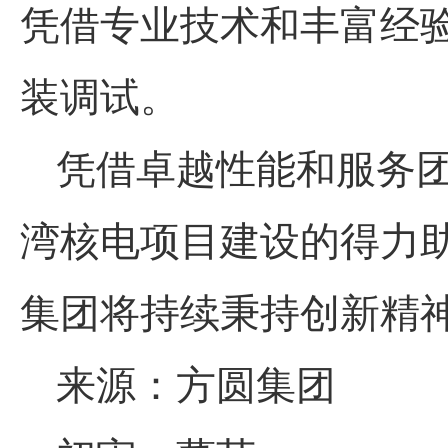
凭借专业技术和丰富经
装调试。
凭借卓越性能和服务团
湾核电项目建设的得力
集团将持续秉持创新精
来源：方圆集团