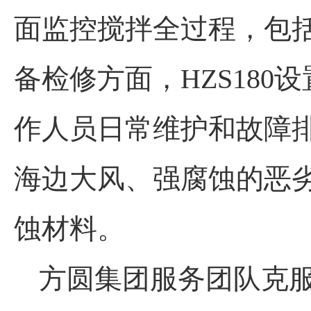
面监控搅拌全过程，包
备检修方面，HZS18
作人员日常维护和故障
海边大风、强腐蚀的恶
蚀材料。
方圆集团服务团队克