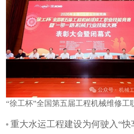
重大水运工程建设为何驶入“快