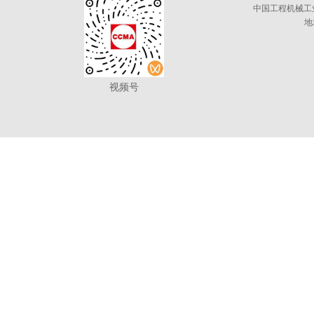
中国工程机械工
地
视频号