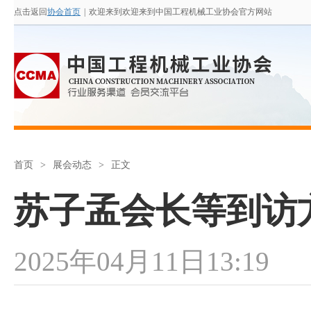
点击返回
协会首页
|
欢迎来到欢迎来到中国工程机械工业协会官方网站
首页
>
展会动态
>
正文
苏子孟会长等到访方圆
2025年04月11日13:19