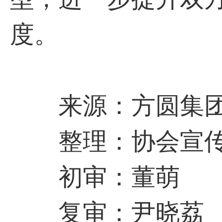
度。
来源：方圆集团
整理：协会宣传
初审：董萌
复审：尹晓荔