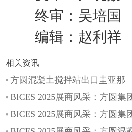
终审：吴培国
编辑：赵利祥
相关资讯
方圆混凝土搅拌站出口圭亚那
BICES 2025展商风采：方圆集团
BICES 2025展商风采：方
BICES 2025展商风采：方