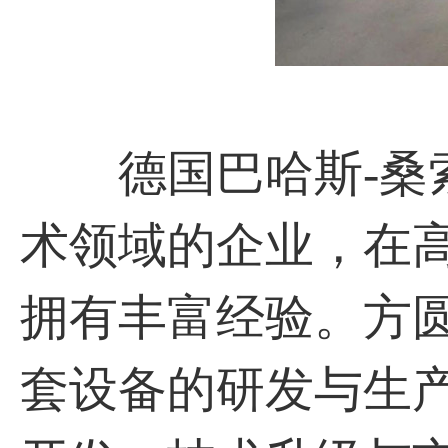
德国巴哈斯-桑索
术领域的企业，在
拥有丰富经验。方
套设备的研发与生