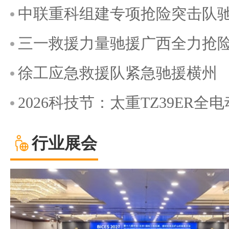
中联重科组建专项抢险突击队
三一救援力量驰援广西全力抢
徐工应急救援队紧急驰援横州
2026科技节：太重TZ39ER
行业展会