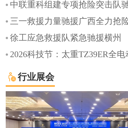
中联重科组建专项抢险突击队
三一救援力量驰援广西全力抢
徐工应急救援队紧急驰援横州
2026科技节：太重TZ39ER
行业展会