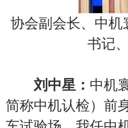
协会副会长、中机
书记
刘中星：
中机
简称中机认检）前
车试验场。我任中