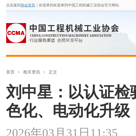
点击返回
协会首页
|
欢迎来到欢迎来到中国工程机械工业协会官方网站
首页
>
相关资讯
>
正文
刘中星：以认证检
色化、电动化升级
2026年03月31日11:35