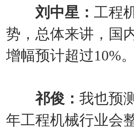
刘中星：
工程
势，总体来讲，国内
增幅预计超过10%
祁俊：
我也预测
年工程机械行业会