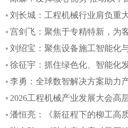
刘长城：工程机械行业肩负重
宫剑飞：聚焦于专精特新，为
刘绍宝：聚焦设备施工智能化
徐征宇：抓住绿色化、智能化发
李勇：全球数智解决方案助力
2026工程机械产业发展大会高
潘恒亮：《新征程下的柳工高