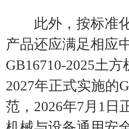
此外，按标准化
产品还应满足相应
GB16710-202
2027年正式实施的G
范，2026年7月1日
机械与设备通用安