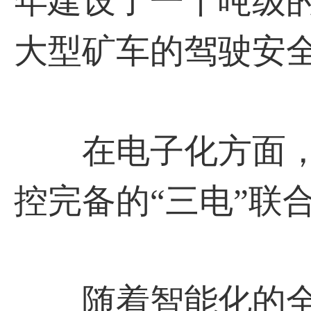
年建设了一千吨级
大型矿车的驾驶安
在电子化方面，
控完备的“三电”联
随着智能化的全