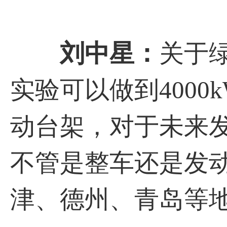
刘中星：
关于
实验可以做到400
动台架，对于未来
不管是整车还是发
津、德州、青岛等