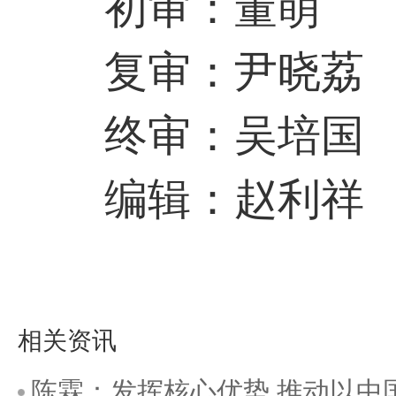
初审：董萌
复审：尹晓荔
终审：吴培国
编辑：赵利祥
相关资讯
陈霖：发挥核心优势 推动以中