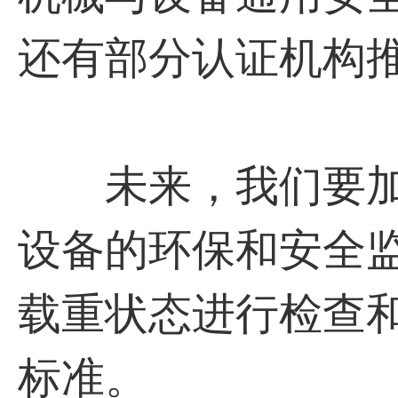
还有部分认证机构
未来，我们要加
设备的环保和安全
载重状态进行检查
标准。